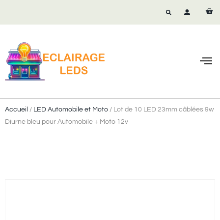
Ampoul
Spot
Tube LED & 
Spécia
Accueil
/
LED Automobile et Moto
/ Lot de 10 LED 23mm câblées 9w
Diurne bleu pour Automobile + Moto 12v