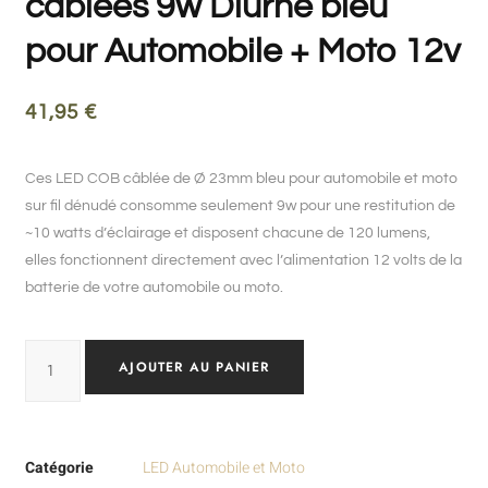
câblées 9w Diurne bleu
pour Automobile + Moto 12v
41,95
€
Ces LED COB câblée de Ø 23mm bleu pour automobile et moto
sur fil dénudé consomme seulement 9w pour une restitution de
~10 watts d’éclairage et disposent chacune de 120 lumens,
elles fonctionnent directement avec l’alimentation 12 volts de la
batterie de votre automobile ou moto.
AJOUTER AU PANIER
Catégorie
LED Automobile et Moto