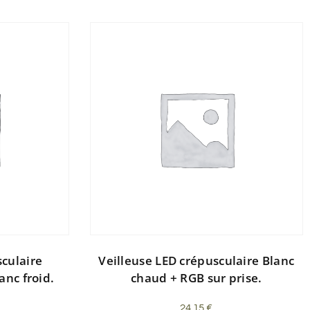
sculaire
Veilleuse LED crépusculaire Blanc
anc froid.
chaud + RGB sur prise.
24,15
€