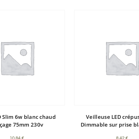
D Slim 6w blanc chaud
Veilleuse LED crépu
rçage 75mm 230v
Dimmable sur prise bl
10,84
€
8,42
€