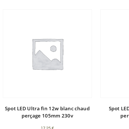
Spot LED Ultra fin 12w blanc chaud
Spot LE
perçage 105mm 230v
pe
17,25
€