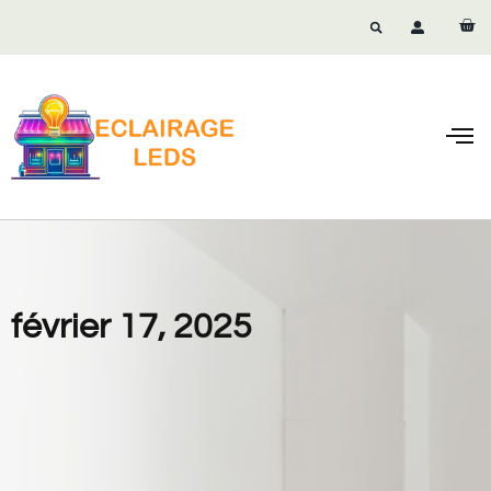
Ampoul
Spot
Tube LED & 
Spécia
février 17, 2025