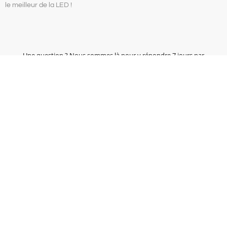
le meilleur de la LED !
Une question ? Nous sommes là pour y répondre 7 jours par
semaine
Email
Contactez nous !
hello-led@eclairage-leds.fr
Copyright © 2024 | Eclairage-leds.fr | Tous droits réservés